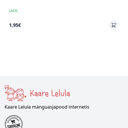
LAOS
1,95€
Kaare Lelula mänguasjapood internetis