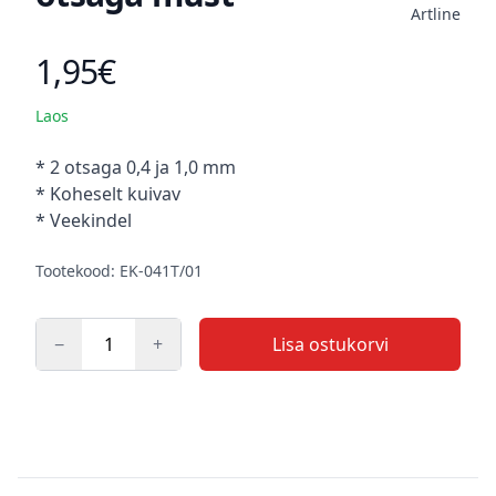
Artline
1,95€
Toote hind
Laos
Kirjeldus
* 2 otsaga 0,4 ja 1,0 mm
* Koheselt kuivav
* Veekindel
Tootekood: EK-041T/01
−
+
Lisa ostukorvi
Kogus