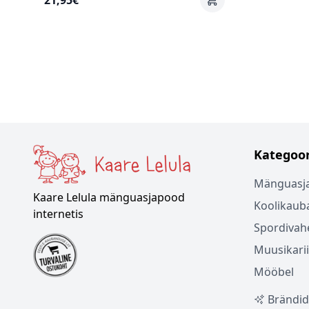
21,95€
Kategoor
Mänguasj
Kaare Lelula mänguasjapood
Koolikaub
internetis
Spordivah
Muusikari
Mööbel
Brändid