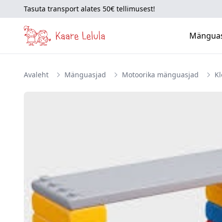
Tasuta transport alates 50€ tellimusest!
Mängua
Avaleht
Mänguasjad
Motoorika mänguasjad
Kl