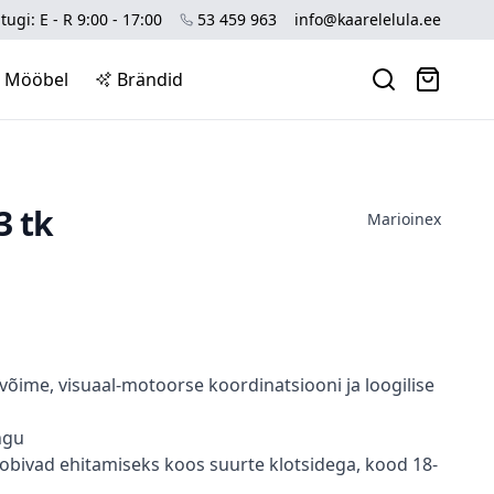
tugi: E - R 9:00 - 17:00
53 459 963
info@kaarelelula.ee
Mööbel
Brändid
3 tk
Marioinex
võime, visuaal-motoorse koordinatsiooni ja loogilise
ngu
sobivad ehitamiseks koos suurte klotsidega, kood 18-