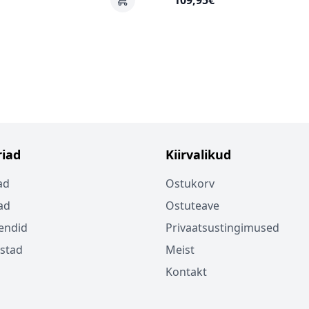
109,95€
iad
Kiirvalikud
ad
Ostukorv
ad
Ostuteave
endid
Privaatsustingimused
istad
Meist
Kontakt