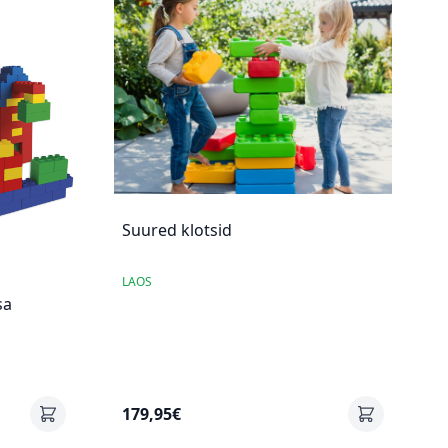
Suured klotsid
LAOS
sa
179,95€