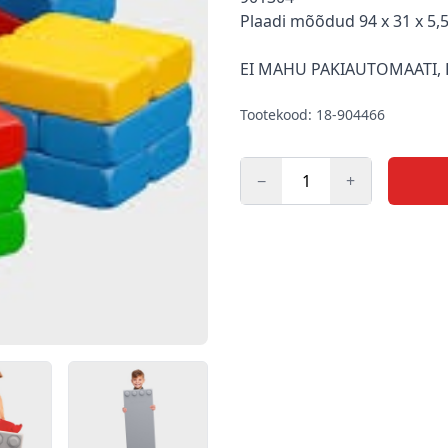
Plaadi mõõdud 94 x 31 x 5,
EI MAHU PAKIAUTOMAATI, 
Tootekood: 18-904466
−
+
Kogus