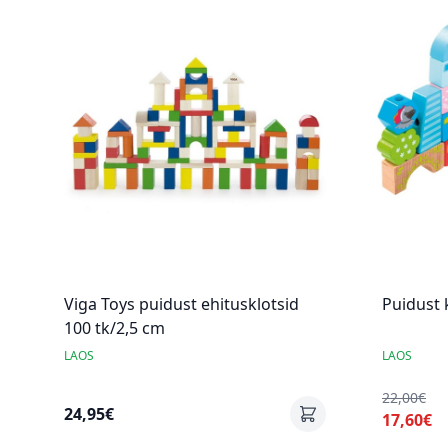
Viga Toys puidust ehitusklotsid
Puidust 
100 tk/2,5 cm
LAOS
LAOS
22,00€
24,95€
17,60€