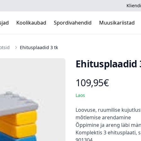
Kliendi
sjad
Koolikaubad
Spordivahendid
Muusikariistad
otsid
Ehitusplaadid 3 tk
Ehitusplaadid 
109,95€
Toote hind
Laos
Kirjeldus
Loovuse, ruumilise kujutlus
mõtlemise arendamine
Õppimine ja areng läbi mä
Komplektis 3 ehitusplaati, 
901304