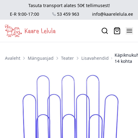
Tasuta transport alates 50€ tellimusest!
E-R 9:00-17:00
53 459 963
info@kaarelelula.ee
Käpiknukuh
Avaleht
Mänguasjad
Teater
Lisavahendid
14 kohta