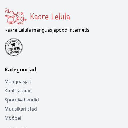
Kaare Lelula mänguasjapood internetis
Kategooriad
Mänguasjad
Koolikaubad
Spordivahendid
Muusikariistad
Mööbel