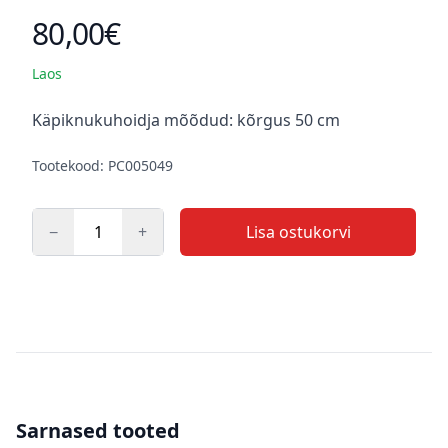
80,00€
Toote hind
Laos
Kirjeldus
Käpiknukuhoidja mõõdud: kõrgus 50 cm
Tootekood: PC005049
−
+
Lisa ostukorvi
Kogus
Sarnased tooted