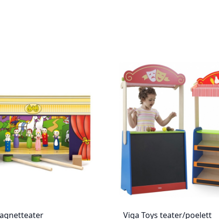
agnetteater
Viga Toys teater/poelett