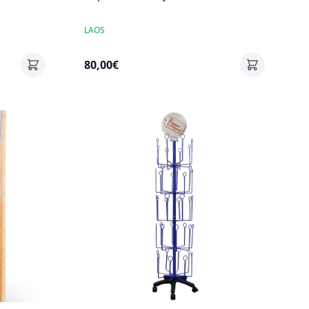
LAOS
80,00€