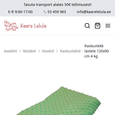
Tasuta transport alates 50€ tellimusest!
E-R 9:00-17:00
53 459 963
info@kaarelelula.ee
Raskustekk
Avaleht
Mööbel
Voodid
Raskustekid
lastele 120x90
cm 4 kg