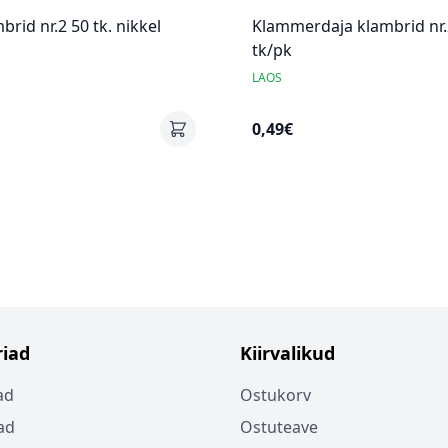
brid nr.2 50 tk. nikkel
Klammerdaja klambrid nr.
tk/pk
LAOS
0,49€
iad
Kiirvalikud
ad
Ostukorv
ad
Ostuteave