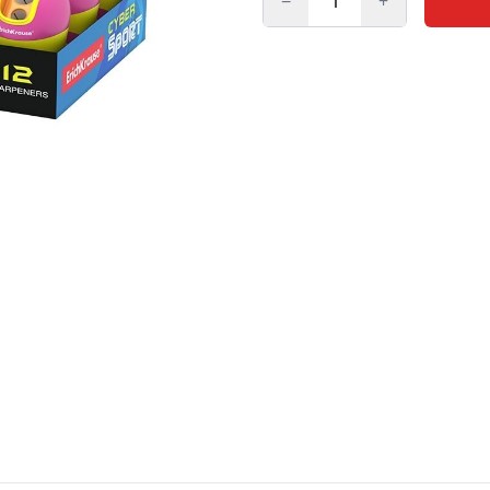
−
+
Kogus