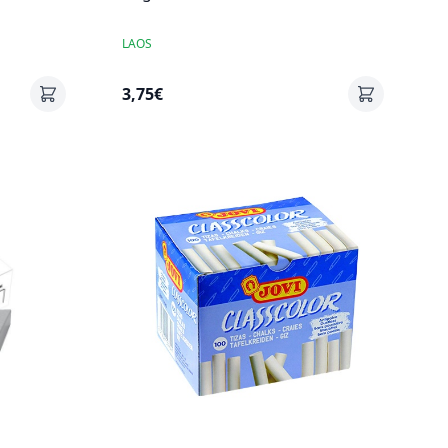
LAOS
3,75€