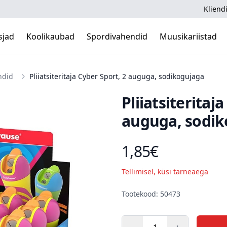
Kliendi
sjad
Koolikaubad
Spordivahendid
Muusikariistad
ndid
Pliiatsiteritaja Cyber Sport, 2 auguga, sodikogujaga
Pliiatsiteritaj
auguga, sodik
1,85€
Toote hind
Tellimisel, küsi tarneaega
Kirjeldus
Tootekood: 50473