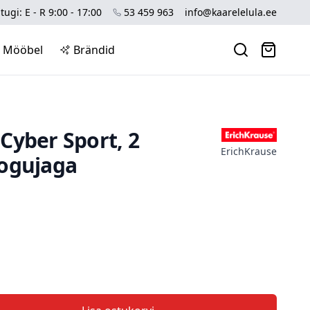
tugi: E - R 9:00 - 17:00
53 459 963
info@kaarelelula.ee
Mööbel
Brändid
a Cyber Sport, 2
ErichKrause
ogujaga