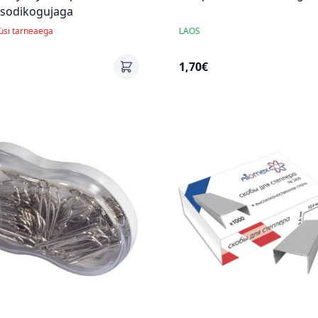
 sodikogujaga
küsi tarneaega
LAOS
1,70€