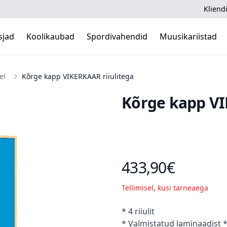
Kliendi
sjad
Koolikaubad
Spordivahendid
Muusikariistad
el
Kõrge kapp VIKERKAAR riiulitega
Kõrge kapp VI
433,90€
Toote hind
Tellimisel, küsi tarneaega
Kirjeldus
* 4 riiulit
* Valmistatud laminaadist *