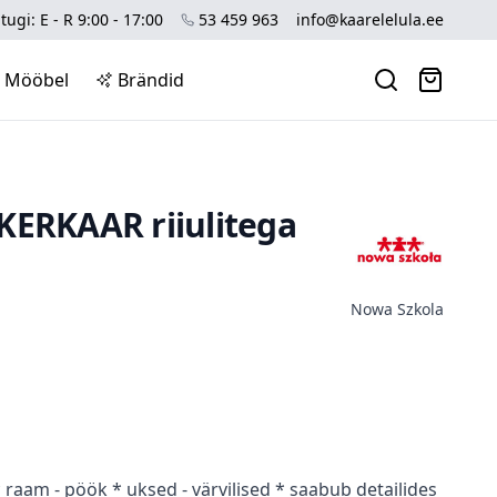
tugi: E - R 9:00 - 17:00
53 459 963
info@kaarelelula.ee
Mööbel
Brändid
KERKAAR riiulitega
Nowa Szkola
 raam - pöök * uksed - värvilised * saabub detailides