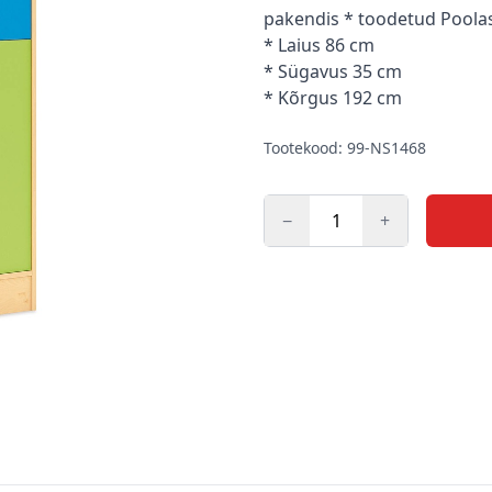
pakendis * toodetud Poola
* Laius 86 cm
* Sügavus 35 cm
* Kõrgus 192 cm
Tootekood: 99-NS1468
−
+
Kogus